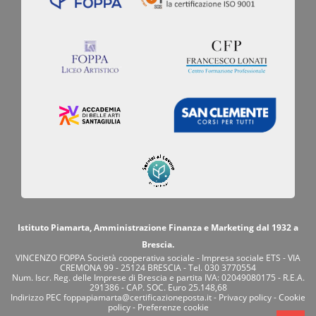
Istituto Piamarta, Amministrazione Finanza e Marketing dal 1932 a
Brescia.
VINCENZO FOPPA Società cooperativa sociale - Impresa sociale ETS - VIA
CREMONA 99 - 25124 BRESCIA - Tel. 030 3770554
Num. Iscr. Reg. delle Imprese di Brescia e partita IVA: 02049080175 - R.E.A.
291386 - CAP. SOC. Euro 25.148,68
Indirizzo PEC
foppapiamarta@certificazioneposta.it
-
Privacy policy
-
Cookie
policy
-
Preferenze cookie