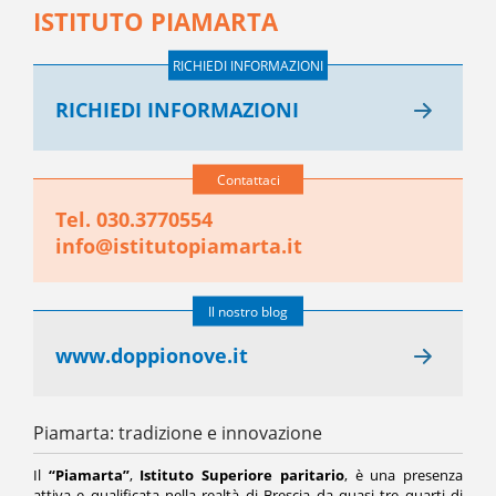
ISTITUTO PIAMARTA
RICHIEDI INFORMAZIONI
RICHIEDI INFORMAZIONI
Contattaci
Tel. 030.3770554
info@istitutopiamarta.it
Il nostro blog
www.doppionove.it
Piamarta: tradizione e innovazione
Il
“
Piamarta”
,
Istituto Superiore paritario
, è una presenza
attiva e qualificata nella realtà di Brescia da quasi tre quarti di