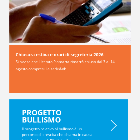
ole
Chiusura estiva e orari di segreteria 2026
C
v
Si avvisa che l'Istituto Piamarta rimarrà chiuso dal 3 al 14
agosto compresi.La sede&nb ...
S
c
PROGETTO
BULLISMO
Il progetto relativo al bullismo è un
percorso di crescita che chiama in causa