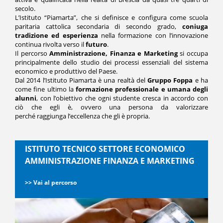
secolo.
L
’
Istituto
“
Piamarta”, che si definisce e configura come scuola
paritaria cattolica secondaria di secondo grado,
coniuga
tradizione ed esperienza
nella formazione con l
’
innovazione
continua rivolta verso il
futuro
.
Il percorso
Amministrazione, Finanza e Marketing
si occupa
principalmente dello studio dei processi essenziali del sistema
economico e produttivo del Paese.
Dal 2014 l
’
Istituto Piamarta è una realtà del
Gruppo Foppa
e ha
come fine ultimo la
formazione professionale e umana degli
alunni
, con l’obiettivo che ogni studente cresca in accordo con
ciò che egli è, ovvero una persona da valorizzare
perch
é
raggiunga l
’
eccellenza che gli è propria.
ISTITUTO TECNICO SETTORE ECONOMICO
AMMINISTRAZIONE FINANZA E MARKETING
>> Vai al percorso