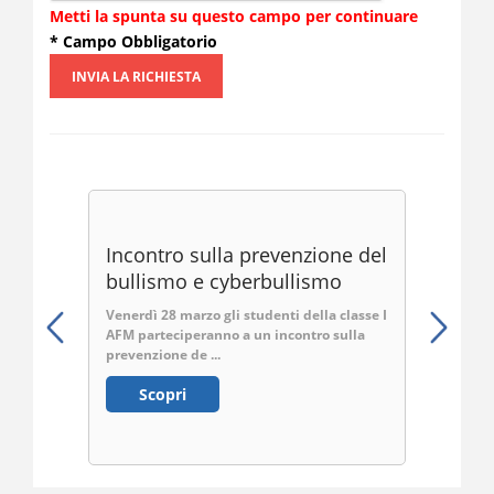
Metti la spunta su questo campo per continuare
* Campo Obbligatorio
INVIA LA RICHIESTA
Setti
Incontro sulla prevenzione del
Incon
bullismo e cyberbullismo
bulli
rispe
PCM del
Venerdì 28 marzo gli studenti della classe I
te le
AFM parteciperanno a un incontro sulla
Nell'am
ranno
prevenzione de ...
Legalit
I inc ...
Scopri
S