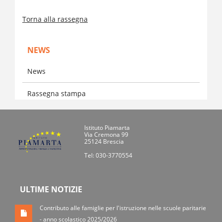
Torna alla rassegna
NEWS
News
Rassegna stampa
Istituto Piamarta
Via Cremona 99
25124 Brescia
Tel: 030-3770554
ULTIME NOTIZIE
Contributo alle famiglie per l'istruzione nelle scuole paritarie
- anno scolastico 2025/2026