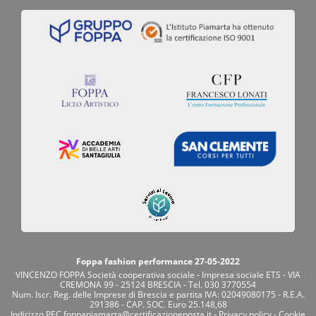
Foppa fashion performance 27-05-2022
VINCENZO FOPPA Società cooperativa sociale - Impresa sociale ETS - VIA
CREMONA 99 - 25124 BRESCIA - Tel. 030 3770554
Num. Iscr. Reg. delle Imprese di Brescia e partita IVA: 02049080175 - R.E.A.
291386 - CAP. SOC. Euro 25.148,68
Indirizzo PEC
foppapiamarta@certificazioneposta.it
-
Privacy policy
-
Cookie