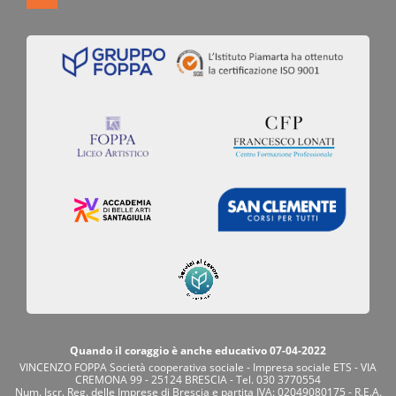
Quando il coraggio è anche educativo 07-04-2022
VINCENZO FOPPA Società cooperativa sociale - Impresa sociale ETS - VIA
CREMONA 99 - 25124 BRESCIA - Tel. 030 3770554
Num. Iscr. Reg. delle Imprese di Brescia e partita IVA: 02049080175 - R.E.A.