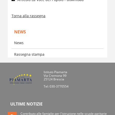
Torna alla rassegna
NEWS
News
Rassegna stampa
Istituto Piamarta
Via Cremona 99
25124 Brescia
Tel: 030-3770554
ULTIME NOTIZIE
Contributo alle famiglie per l'istruzione nelle scuole paritarie