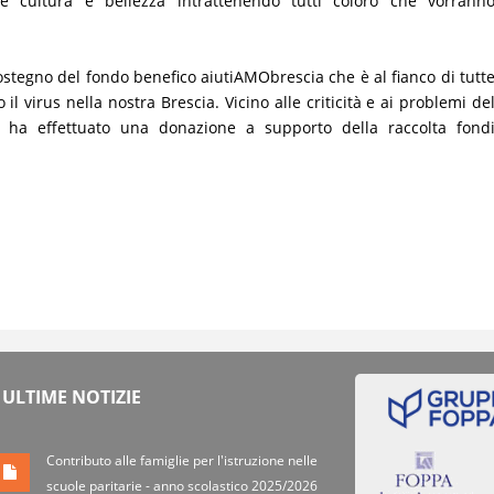
e cultura e bellezza intrattenendo tutti coloro che vorrann
 sostegno del fondo benefico aiutiAMObrescia che è al fianco di tutt
 virus nella nostra Brescia. Vicino alle criticità e ai problemi de
a ha effettuato una donazione a supporto della raccolta fond
ULTIME NOTIZIE
Contributo alle famiglie per l'istruzione nelle
scuole paritarie - anno scolastico 2025/2026