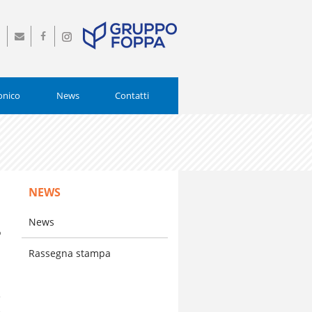
0
info@istitutopiamarta.it
Seguici
Seguici
0554
su
su
Facebook
Instagram
onico
News
Contatti
NEWS
News
o
Rassegna stampa
a
e