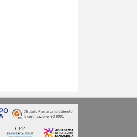
o
e
l
i