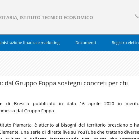
RITARIA, ISTITUTO TECNICO ECONOMICO
03
377
nistrazione finanza e marketing
Documenti
Registro elettr
: dal Gruppo Foppa sostegni concreti per chi
nale di Brescia pubblicato in data 16 aprile 2020 in merit
omossa dal Gruppo Foppa.
stituto Piamarta, è attento ai bisogni del territorio bresciano e h
Clemente, una serie di dirette live su YouTube che trattano divers