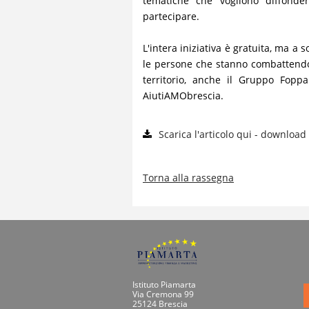
tematiche che vogliono diffonder
partecipare.
L'intera iniziativa è gratuita, ma a
le persone che stanno combattendo il
territorio, anche il Gruppo Fopp
AiutiAMObrescia.
Scarica l'articolo qui - download
Torna alla rassegna
Istituto Piamarta
Via Cremona 99
25124 Brescia