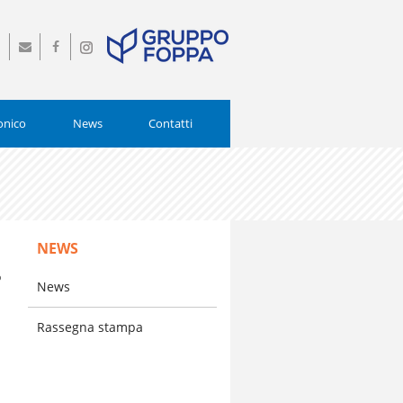
0
info@istitutopiamarta.it
Seguici
Seguici
0554
su
su
Facebook
Instagram
onico
News
Contatti
NEWS
o
News
i
Rassegna stampa