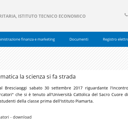
RITARIA, ISTITUTO TECNICO ECONOMICO
03
377
nistrazione finanza e marketing
Documenti
Registro elettr
matica la scienza si fa strada
dal Bresciaoggi sabato 30 settembre 2017 riguardante l'incontr
rcatori" che si è tenuto all'Università Cattolica del Sacro Cuore d
studenti della classe prima dell'Istituto Piamarta.
catori - download