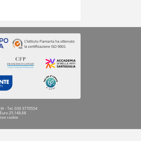
IA - Tel. 030 3770554
 Euro 25.148,68
nze cookie