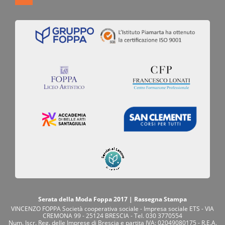
Serata della Moda Foppa 2017 | Rassegna Stampa
VINCENZO FOPPA Società cooperativa sociale - Impresa sociale ETS - VIA
CREMONA 99 - 25124 BRESCIA - Tel. 030 3770554
Num. Iscr. Reg. delle Imprese di Brescia e partita IVA: 02049080175 - R.E.A.