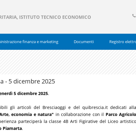
RITARIA, ISTITUTO TECNICO ECONOMICO
03
377
nistrazione finanza e marketing
Documenti
Registro elettr
a - 5 dicembre 2025
enerdì 5 dicembre
2025
.
ili gli articoli del Bresciaoggi e del quibrescia.it dedicati all
Arte, economia e natura"
in collaborazione con il
Parco Agricol
sperienza parteciperà la classe
4B Arti Figirative del Liceo artistic
to Piamarta
.