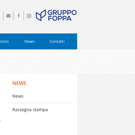
0
info@istitutopiamarta.it
Seguici
Seguici
0554
su
su
Facebook
Instagram
onico
News
Contatti
NEWS
News
a
Rassegna stampa
o
o