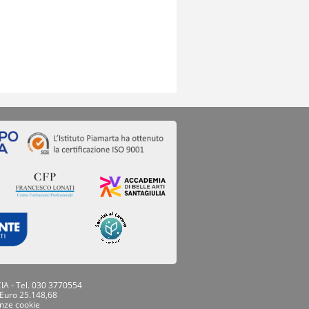
IA - Tel. 030 3770554
 Euro 25.148,68
nze cookie