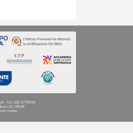
IA - Tel. 030 3770554
 Euro 25.148,68
nze cookie