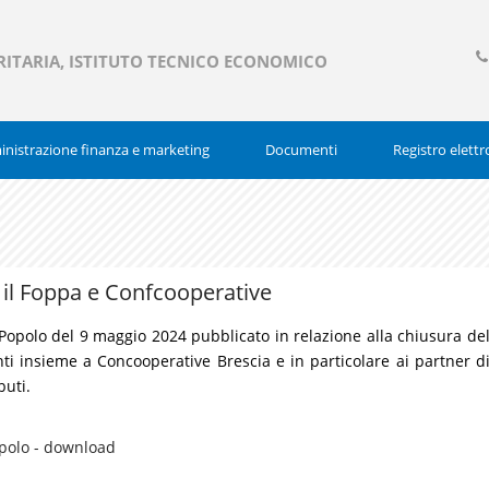
RITARIA, ISTITUTO TECNICO ECONOMICO
03
377
nistrazione finanza e marketing
Documenti
Registro elettr
n il Foppa e Confcooperative
l Popolo del 9 maggio 2024 pubblicato in relazione alla chiusura de
ti insieme a Concooperative Brescia e in particolare ai partner d
buti.
Popolo - download