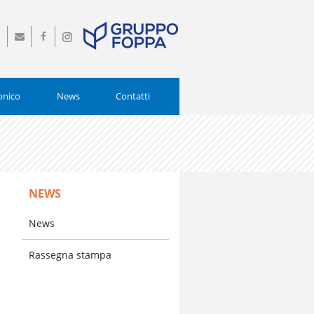
0
info@istitutopiamarta.it
Seguici
Seguici
0554
su
su
Facebook
Instagram
onico
News
Contatti
NEWS
l
News
i
Rassegna stampa