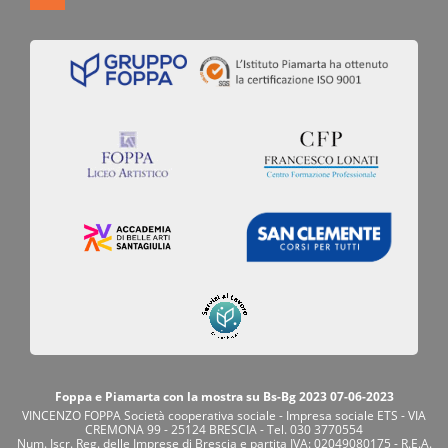
Foppa e Piamarta con la mostra su Bs-Bg 2023 07-06-2023
VINCENZO FOPPA Società cooperativa sociale - Impresa sociale ETS - VIA
CREMONA 99 - 25124 BRESCIA - Tel. 030 3770554
Num. Iscr. Reg. delle Imprese di Brescia e partita IVA: 02049080175 - R.E.A.