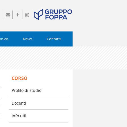
0
info@istitutopiamarta.it
Seguici
Seguici
0554
su
su
Facebook
Instagram
onico
News
Contatti
CORSO
s
Profilo di studio
a
r
Docenti
r
e
Info utili
e