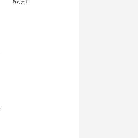
Progetti
l
e
a
,
i
e
r