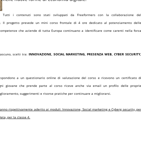
Tutti i contenuti sono stati sviluppati da Freeformers con la collaborazione de
. Il progetto prevede un mini corso frontale di
4 ore
dedicato al potenziamento dell
 competenze che aziende di tutta Europa continuano a identificare come carenti nella forz
ascuno, scelti tra:
INNOVAZIONE, SOCIAL MARKETING, PRESENZA WEB, CYBER SECURITY
rispondono a un questionario online di valutazione del corso e ricevono un
certificato
d
 Ogni giovane che prende parte al corso riceve anche via email un
profilo delle propri
iglioramento, suggerimenti e risorse pratiche per continuare a migliorarsi.
nno rispettivamente aderito ai moduli: Innovazione, Social marketing e Cyberg security, pe
Data, per la classe 4.