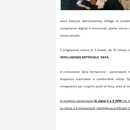
team
Educate
dell’
University College of London
competenze digitali e trasversali, quelle stesse
lavoro attuale.
Il programma consta di
3 moduli,
da 70 minuti ci
INTELLIGENZA ARTIFICIALE, DATA
.
A conclusione della formazione
i partecipanti 
frequenza scaricabile e condivisibile online.
competenze
per scoprire punti di forza, aree di m
Al progetto partecipano
le classi 3 e 4 AFM
che ha
la classe 3 e Innovazione, Intelligenza artificiale, 