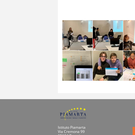
Istituto Piamarta
Via Cremona 99