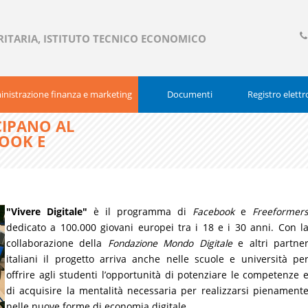
RITARIA, ISTITUTO TECNICO ECONOMICO
03
377
nistrazione finanza e marketing
Documenti
Registro elettr
CIPANO AL
OOK E
"Vivere Digitale"
è il programma di
Facebook
e
Freeformer
dedicato a 100.000 giovani europei tra i 18 e i 30 anni. Con l
collaborazione della
Fondazione Mondo Digitale
e altri partne
italiani il progetto arriva anche nelle scuole e università pe
offrire agli studenti l’opportunità di potenziare le competenze 
di acquisire la mentalità necessaria per realizzarsi pienament
nelle nuove forme di economia digitale.