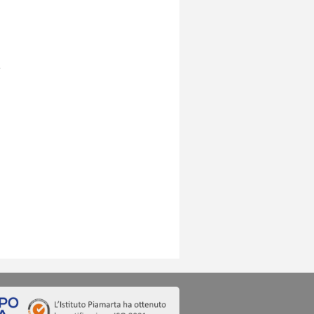
a
i
e
a