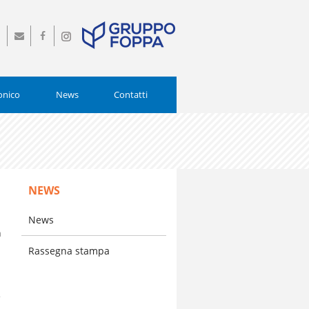
0
info@istitutopiamarta.it
Seguici
Seguici
0554
su
su
Facebook
Instagram
onico
News
Contatti
NEWS
News
a
i
Rassegna stampa
e