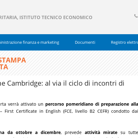
RITARIA, ISTITUTO TECNICO ECONOMICO
03
377
nistrazione finanza e marketing
Documenti
Registro elettr
 STAMPA
RTA
he Cambridge: al via il ciclo di incontri di
arta verrà attivato un
percorso pomeridiano di preparazione all
 First Certificate in English (FCE, livello B2 CEFR) condotto da
mma da ottobre a dicembre
, prevede
attività
mirate
su tutt