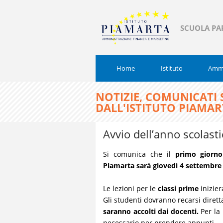
SCUOLA PA
Home
Istituto
Ammi
NOTIZIE, COMUNICATI
DALL'ISTITUTO PIAMA
Avvio dell’anno scolas
Si comunica che il
primo giorno 
Piamarta sarà giovedì 4 settembre
Le lezioni per le
classi prime
inizier
Gli studenti dovranno recarsi diret
saranno accolti dai docenti.
Per la 
necessario per prendere appunti.