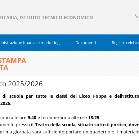
RITARIA, ISTITUTO TECNICO ECONOMICO
03
377
nistrazione finanza e marketing
Documenti
Registro elettr
 STAMPA
RTA
tico 2025/2026
di scuola per tutte le classi del Liceo Foppa e dell’Istitut
 2025.
anno alle ore
9:40
e termineranno alle ore
13:25
.
tamente presso il
Teatro della scuola, situato sotto il portico, dov
prima giornata sarà sufficiente portare un quaderno e il material