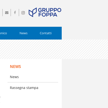
0
info@istitutopiamarta.it
Seguici
Seguici
0554
su
su
Facebook
Instagram
onico
News
Contatti
NEWS
o
News
Rassegna stampa
e
e