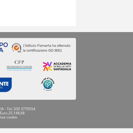
IA - Tel. 030 3770554
 Euro 25.148,68
nze cookie