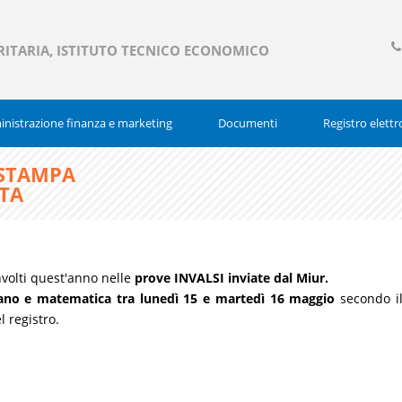
RITARIA, ISTITUTO TECNICO ECONOMICO
03
377
nistrazione finanza e marketing
Documenti
Registro elettr
 STAMPA
RTA
volti quest'anno nelle
prove INVALSI inviate dal Miur.
iano e matematica
tra
lunedì 15 e martedì 16 maggio
secondo i
l registro.