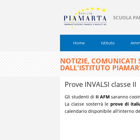
SCUOLA PA
Home
Istituto
Ammi
NOTIZIE, COMUNICATI
DALL'ISTITUTO PIAMA
Prove INVALSI classe II
Gli studenti di
II AFM
saranno cooin
La classe sosterrà le
prove di ital
calendario disponibile all'interno de