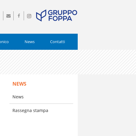
0
info@istitutopiamarta.it
Seguici
Seguici
0554
su
su
Facebook
Instagram
onico
News
Contatti
NEWS
News
l
Rassegna stampa