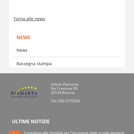
Torna alle news
NEWS
News
Rassegna stampa
Istituto Piamarta
Via Cremona 99
25124 Brescia
Tel: 030-3770554
ULTIME NOTIZIE
Contributo alle famiglie per l'istruzione nelle scuole paritarie