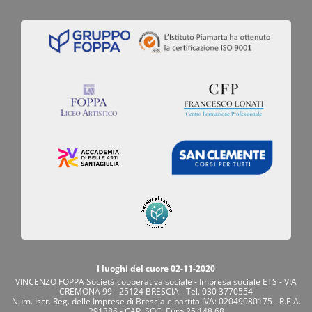
I luoghi del cuore 02-11-2020
VINCENZO FOPPA Società cooperativa sociale - Impresa sociale ETS - VIA
CREMONA 99 - 25124 BRESCIA - Tel. 030 3770554
Num. Iscr. Reg. delle Imprese di Brescia e partita IVA: 02049080175 - R.E.A.
291386 - CAP. SOC. Euro 25.148,68